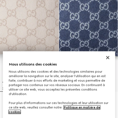
Nous utilisons des cookies
Nous utilisons des cookies et des technologies similaires pour
améliorer la navigation sur le site, analyser l'utilisation qui en est
faite, contribuer à nos efforts de marketing et vous permettre de
partager nos contenus sur vos réseaux sociaux. En continuant à
utiliser ce site web, vous acceptez les présentes conditions
d'utilisation.
Coussin en jacquard de
Coussin en jacquard de
Pour plus d'informations sur ces technologies et leur utilisation sur
cachemire et laine GG
cachemire et laine GG
ce site web, veuillez consulter notre
Politique en matière de
5.550 kr.
5.550 kr.
cookies
.