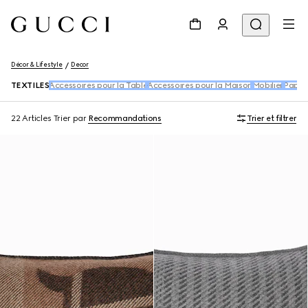
Décor & Lifestyle
Decor
TEXTILES
Accessoires pour la Table
Accessoires pour la Maison
Mobilier
Papier
22 Articles
Trier par
Recommandations
Trier et filtrer