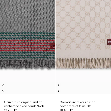
Couverture en jacquard de
Couverture réversible en
cachemire avec bande Web
cachemire et laine GG
12.700 kr.
10.450 kr.