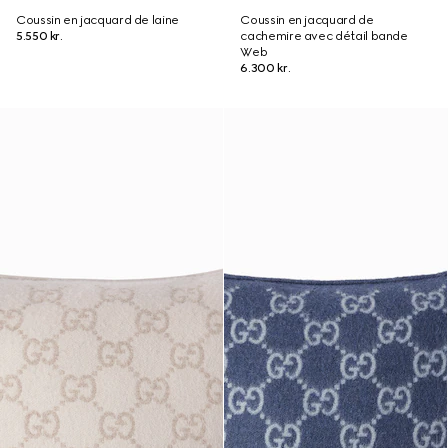
Coussin en jacquard de laine
Coussin en jacquard de
5.550 kr.
cachemire avec détail bande
Web
6.300 kr.