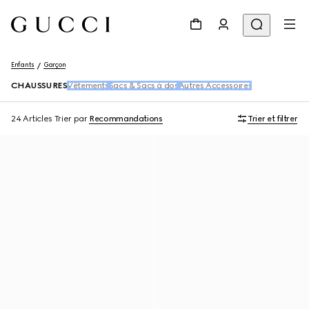
Enfants
Garçon
CHAUSSURES
Vêtements
Sacs & Sacs à dos
Autres Accessoires
24 Articles
Trier par
Recommandations
Trier et filtrer