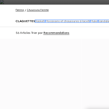
Nous Contacter
Femme
Chaussures Femme
CLAQUETTES
Baskets
Mocassins et chaussures à lacets
Mules
Sandale
56 Articles
Trier par
Recommandations