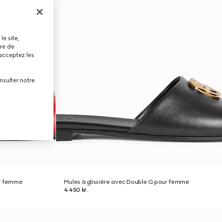
le site,
tre de
 acceptez les
nsulter notre
ur femme
Mules à glissière avec Double G pour femme
4.450 kr.