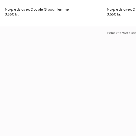
Nu-pieds avec Double G pour femme
Nu-pieds avec 
3.550 kr.
3.550 kr.
Exclusivité Monte Carl