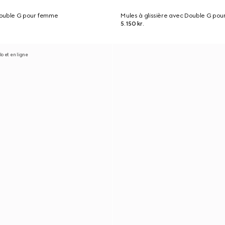
Double G pour femme
Mules à glissière avec Double G po
5.150 kr.
o et en ligne