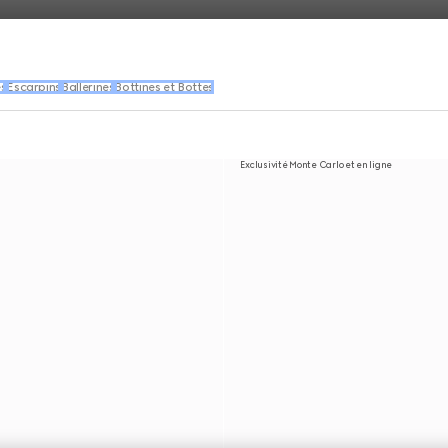
s
Escarpins
Ballerines
Bottines et Bottes
Exclusivité Monte Carlo et en ligne