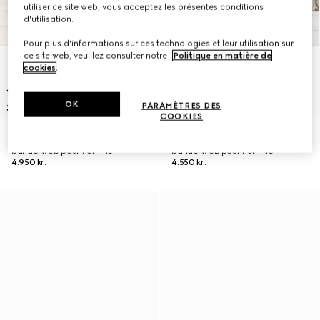
utiliser ce site web, vous acceptez les présentes conditions
d'utilisation.
Pour plus d'informations sur ces technologies et leur utilisation sur
ce site web, veuillez consulter notre
Politique en matière de
cookies
.
OK
PARAMÈTRES DES
COOKIES
Baskets Gucci Ace avec
Baskets Gucci Ace avec
bande Web pour homme
bande Web pour homme
4.950 kr.
4.550 kr.