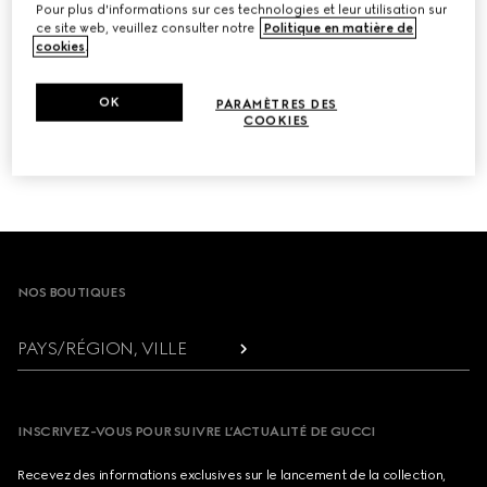
Pour plus d'informations sur ces technologies et leur utilisation sur
ADRESSE ÉLECTRONIQUE
ce site web, veuillez consulter notre
Politique en matière de
cookies
.
OK
PARAMÈTRES DES
COOKIES
SE DÉSINSCRIRE
Footer
NOS BOUTIQUES
PAYS/RÉGION, VILLE
INSCRIVEZ-VOUS POUR SUIVRE L’ACTUALITÉ DE GUCCI
Recevez des informations exclusives sur le lancement de la collection,