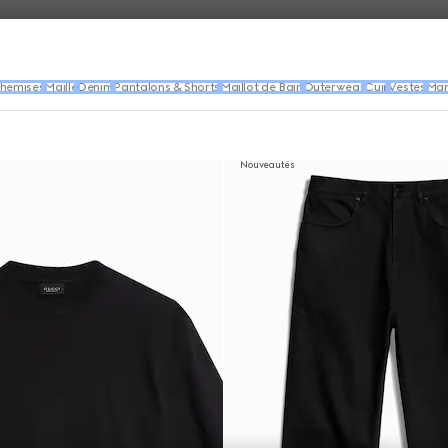
hemises
Maille
Denim
Pantalons & Shorts
Maillot de Bain
Outerwear
Cuir
Vestes
Man
Nouveautés