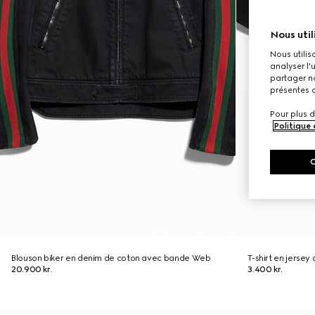
Nous util
Nous utilis
analyser l'
partager no
présentes c
Pour plus d
Politique
Blouson biker en denim de coton avec bande Web
T-shirt en jerse
20.900 kr.
3.400 kr.