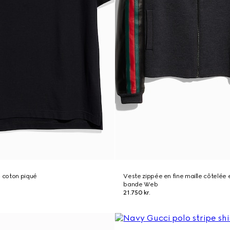
e coton piqué
Veste zippée en fine maille côtelée 
bande Web
21.750 kr.