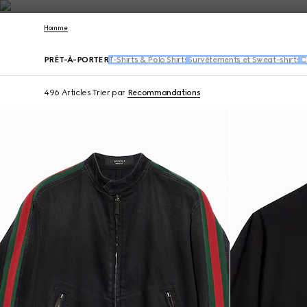
Nous Contacter
Homme
PRÊT-À-PORTER
T-Shirts & Polo Shirts
Survêtements et Sweat-shirts
C
496 Articles
Trier par
Recommandations