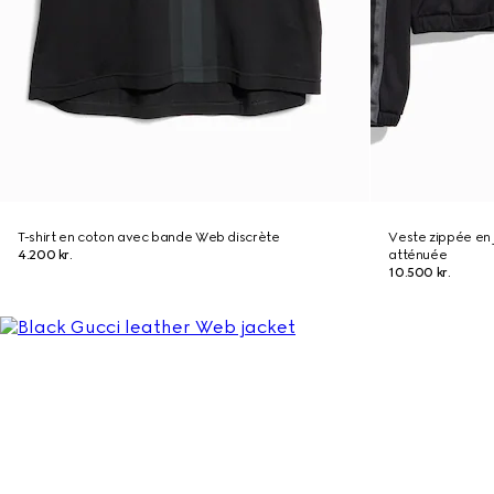
T-shirt en coton avec bande Web discrète
Veste zippée en
4.200 kr.
atténuée
10.500 kr.