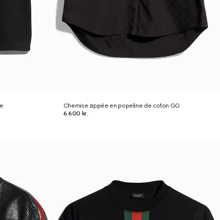
ie
Chemise zippée en popeline de coton GG
6.600 kr.