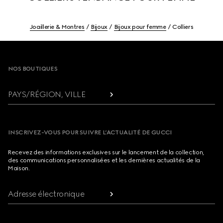
Joaillerie & Montres
Bijoux
Bijoux pour femme
Colliers
Footer
NOS BOUTIQUES
PAYS/RÉGION, VILLE
INSCRIVEZ-VOUS POUR SUIVRE L’ACTUALITÉ DE GUCCI
Recevez des informations exclusives sur le lancement de la collection,
des communications personnalisées et les dernières actualités de la
Maison.
Adresse électronique