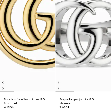
Boucles d'oreilles créoles GG
Bague large ajourée GG
Marmont
Marmont
4.150 kr.
2.650 kr.