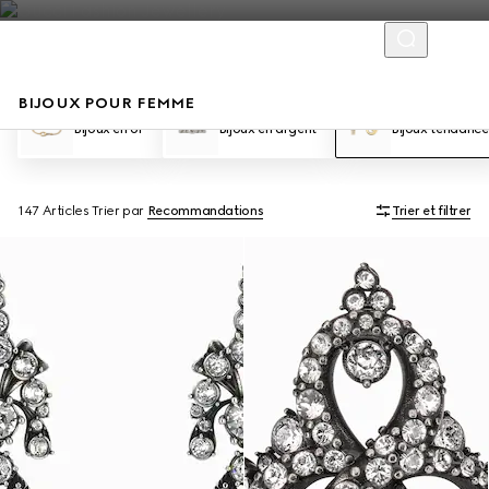
BIJOUX POUR FEMME
Bijoux en or
Bijoux en argent
Bijoux tendance
147 Articles
Trier par
Recommandations
Trier et filtrer