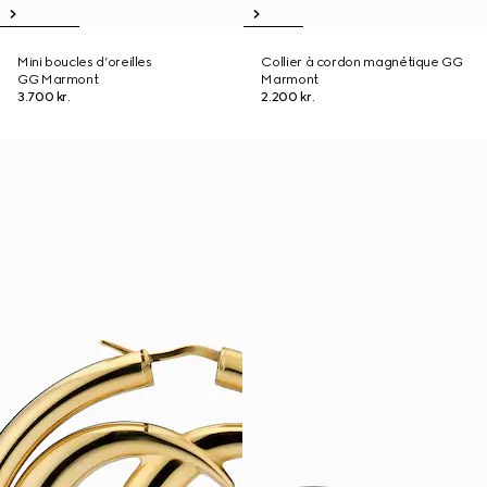
Mini boucles d’oreilles
Collier à cordon magnétique GG
GG Marmont
Marmont
3.700 kr.
2.200 kr.