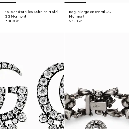
Boucles d’oreilles lustre en cristal
Bague large en cristal GG
GG Marmont
Marmont
9.000 kr.
5.150 kr.