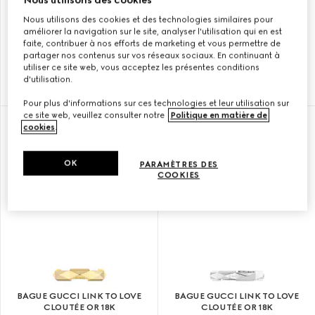
Nous utilisons des cookies
Nous utilisons des cookies et des technologies similaires pour
améliorer la navigation sur le site, analyser l'utilisation qui en est
BAGUE GUCCI LINK TO LOVE
BAGUE GUCCI LINK TO LOVE
faite, contribuer à nos efforts de marketing et vous permettre de
MIROIR OR 18K
CLOUTÉE OR 18K
partager nos contenus sur vos réseaux sociaux. En continuant à
utiliser ce site web, vous acceptez les présentes conditions
d'utilisation.
KR 8.500
KR 12.950
Pour plus d'informations sur ces technologies et leur utilisation sur
ce site web, veuillez consulter notre
Politique en matière de
cookies
.
OK
PARAMÈTRES DES
COOKIES
BAGUE GUCCI LINK TO LOVE
BAGUE GUCCI LINK TO LOVE
CLOUTÉE OR 18K
CLOUTÉE OR 18K