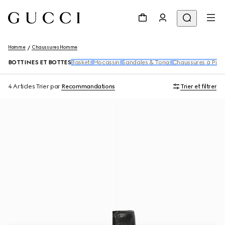
Homme
Chaussures Homme
BOTTINES ET BOTTES
Baskets
Mocassins
Sandales & Tongs
Chaussures à Pico
4 Articles
Trier par
Recommandations
Trier et filtrer