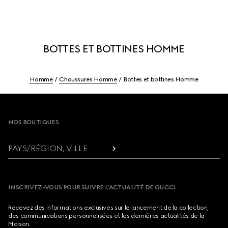
BOTTES ET BOTTINES HOMME
Homme
Chaussures Homme
Bottes et bottines Homme
Footer
NOS BOUTIQUES
PAYS/RÉGION, VILLE
INSCRIVEZ-VOUS POUR SUIVRE L’ACTUALITÉ DE GUCCI
Recevez des informations exclusives sur le lancement de la collection,
des communications personnalisées et les dernières actualités de la
Maison.