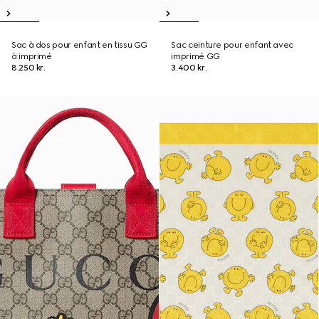
Sac à dos pour enfant en tissu GG
Sac ceinture pour enfant avec
à imprimé
imprimé GG
8.250 kr.
3.400 kr.