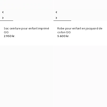
Sac ceinture pour enfant imprimé
Robe pour enfant en jacquard de
GG
coton GG
2.950 kr.
5.600 kr.