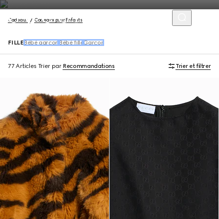
Cadeaux
Cadeaux pour Enfants
FILLE
Bébé garçon
Bébé fille
Garçon
77 Articles
Trier par
Recommandations
Trier et filtrer