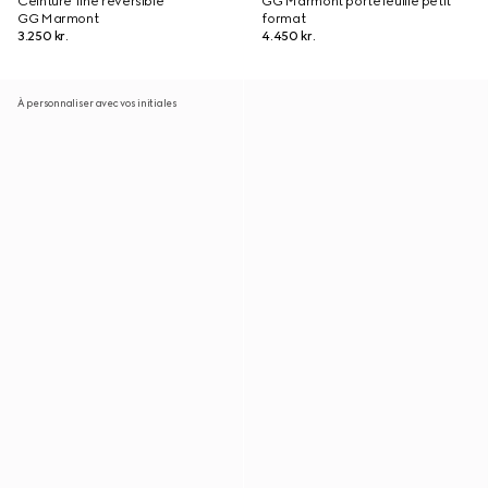
Ceinture fine réversible
GG Marmont portefeuille petit
GG Marmont
format
3.250 kr.
4.450 kr.
À personnaliser avec vos initiales