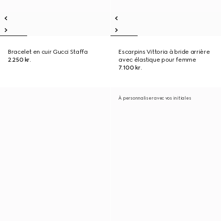
Bracelet en cuir Gucci Staffa
Escarpins Vittoria à bride arrière
2.250 kr.
avec élastique pour femme
7.100 kr.
À personnaliser avec vos initiales