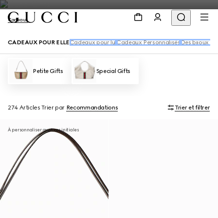
Cadeaux
CADEAUX POUR ELLE
Cadeaux pour lui
Cadeaux Personnalisés
Des bijoux à o
Petite Gifts
Special Gifts
274 Articles
Trier par
Recommandations
Trier et filtrer
À personnaliser avec vos initiales