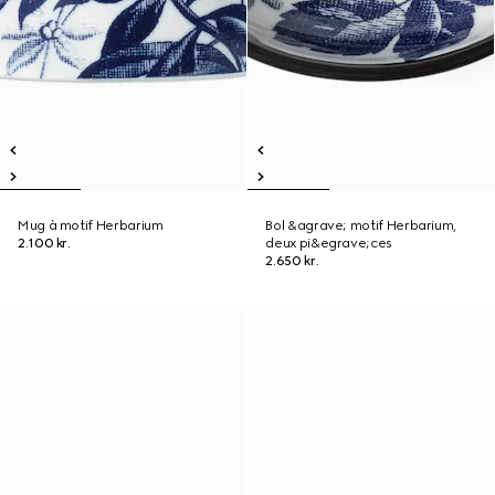
Mug à motif Herbarium
Bol &agrave; motif Herbarium,
2.100 kr.
deux pi&egrave;ces
2.650 kr.