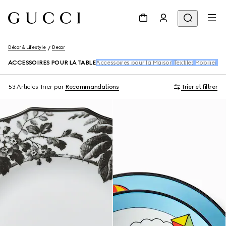
Décor & Lifestyle
Decor
ACCESSOIRES POUR LA TABLE
Accessoires pour la Maison
Textiles
Mobilier
Pap
53 Articles
Trier par
Recommandations
Trier et filtrer