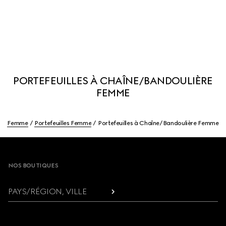
PORTEFEUILLES À CHAÎNE/BANDOULIÈRE
FEMME
Femme
Portefeuilles Femme
Portefeuilles à Chaîne/Bandoulière Femme
Footer
NOS BOUTIQUES
PAYS/RÉGION, VILLE