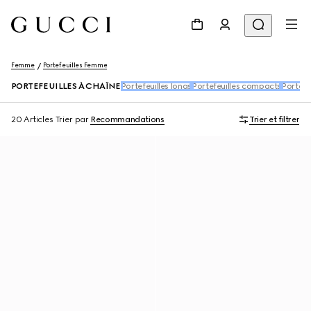
Femme
Portefeuilles Femme
PORTEFEUILLES À CHAÎNE
Portefeuilles longs
Portefeuilles compacts
Porte-c
20 Articles
Trier par
Recommandations
Trier et filtrer