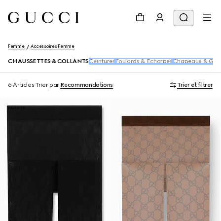
Femme
Accessoires Femme
CHAUSSETTES & COLLANTS
Ceintures
Foulards & Écharpes
Chapeaux & Gan
6 Articles
Trier par
Recommandations
Trier et filtrer
Runway