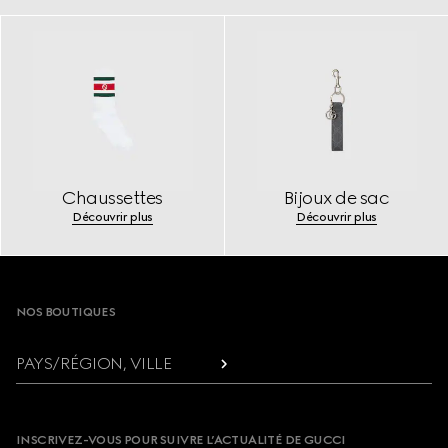
Chaussettes
Bijoux de sac
Découvrir plus
Découvrir plus
Footer
NOS BOUTIQUES
PAYS/RÉGION, VILLE
INSCRIVEZ-VOUS POUR SUIVRE L’ACTUALITÉ DE GUCCI