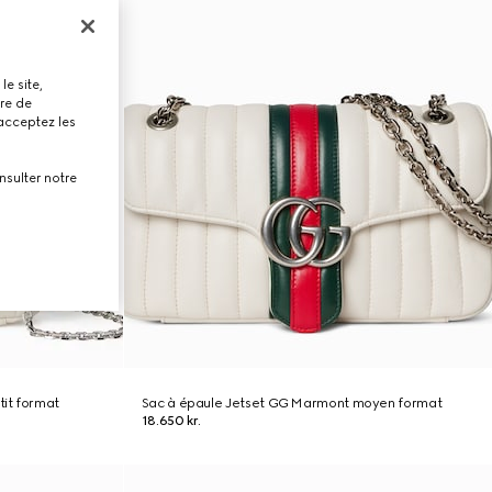
le site,
tre de
 acceptez les
nsulter notre
it format
Sac à épaule Jetset GG Marmont moyen format
18.650 kr.