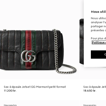
Nous util
Nous utilis
analyser l'
partager no
présentes c
Pour plus d
Politique
Sac à épaule Jetset GG Marmont petit format
Sac à épaule Je
11.200 kr.
18.650 kr.
Nouveautés
Nouveautés