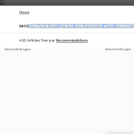
Nous Contacter
Femme
SACS
Sacs Porté Épaule
Mini Sacs
Sacs Bandoulière
Cabas
Sacs à Mai
450 Articles
Trier par
Recommandations
Exclusivité En Ligne
Exclusivité En Ligne