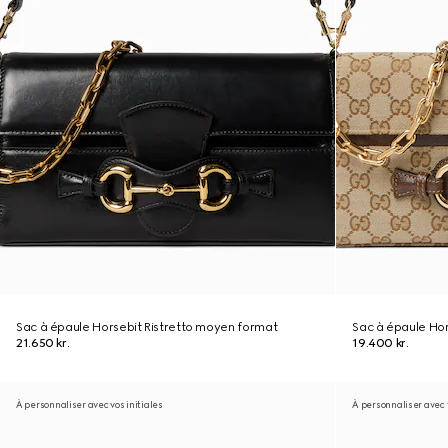
Sac à épaule Horsebit Ristretto moyen format
Sac à épaule Hor
21.650 kr.
19.400 kr.
À personnaliser avec vos initiales
À personnaliser avec v