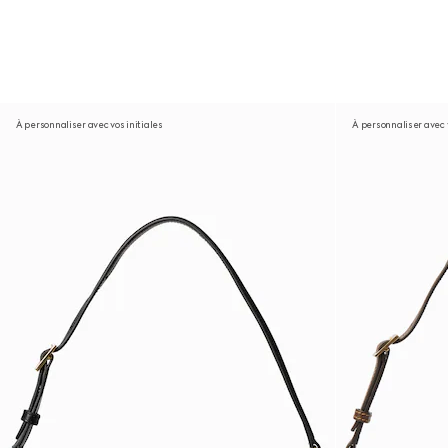
À personnaliser avec vos initiales
À personnaliser avec v