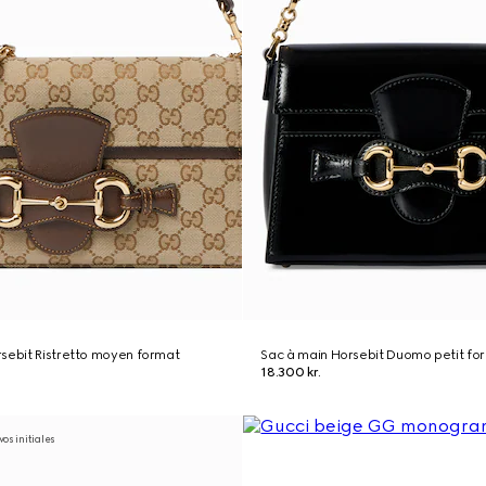
sebit Ristretto moyen format
Sac à main Horsebit Duomo petit fo
18.300 kr.
os initiales