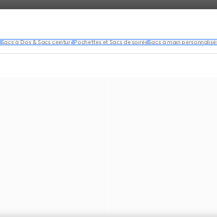
n
Sacs à Dos & Sacs ceinture
Pochettes et Sacs de soirée
Sacs à main personnalisé