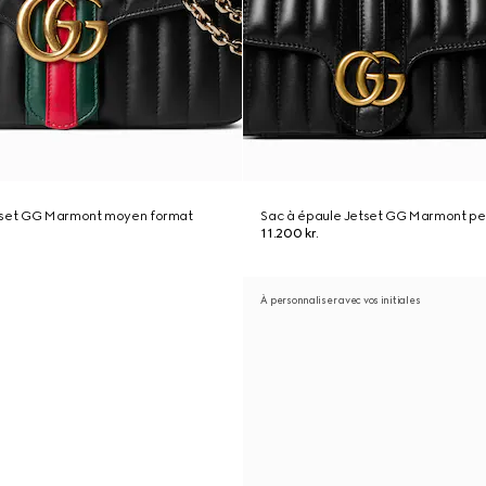
tset GG Marmont moyen format
Sac à épaule Jetset GG Marmont pet
11.200 kr.
À personnaliser avec vos initiales