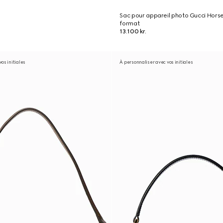
Sac pour appareil photo Gucci Horse
format
13.100 kr.
os initiales
À personnaliser avec vos initiales