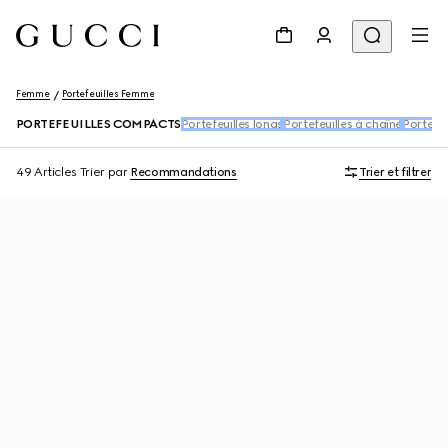
Femme
Portefeuilles Femme
PORTEFEUILLES COMPACTS
Portefeuilles longs
Portefeuilles à chaîne
Porte-c
49 Articles
Trier par
Recommandations
Trier et filtrer