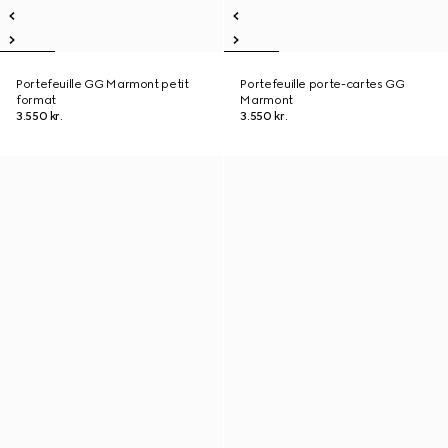
Portefeuille GG Marmont petit
Portefeuille porte-cartes GG
format
Marmont
3.550 kr.
3.550 kr.