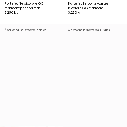
Portefeuille bicolore GG
Portefeuille porte-cartes
Marmont petit format
bicolore GG Marmont
3.250 kr.
3.250 kr.
À personnaliser avec vos initiales
À personnaliser avec vos initiales