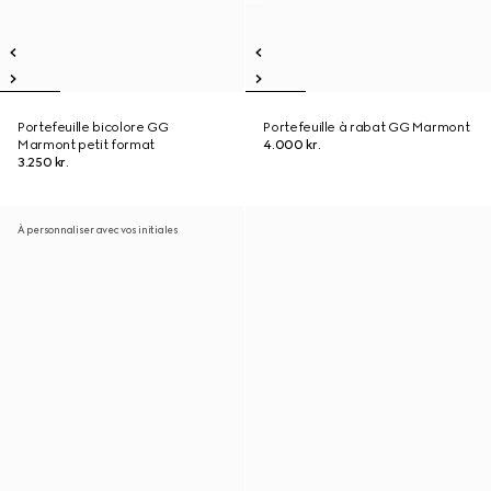
Portefeuille bicolore GG
Portefeuille à rabat GG Marmont
Marmont petit format
4.000 kr.
3.250 kr.
À personnaliser avec vos initiales