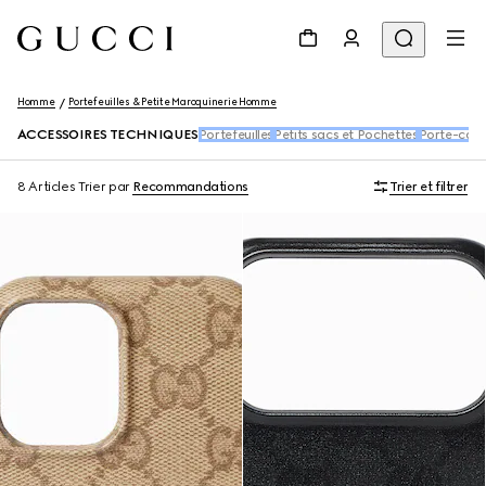
Homme
Portefeuilles & Petite Maroquinerie Homme
ACCESSOIRES TECHNIQUES
Portefeuilles
Petits sacs et Pochettes
Porte-car
8 Articles
Trier par
Recommandations
Trier et filtrer