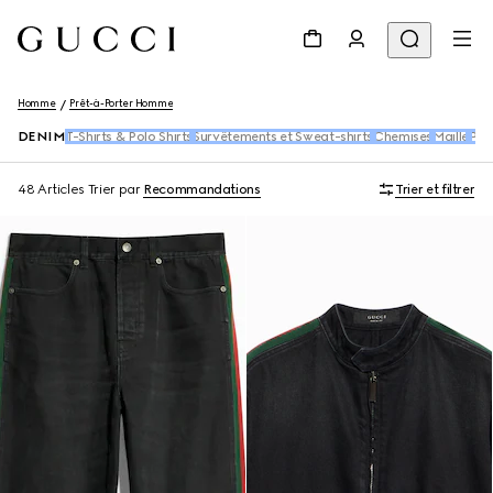
Homme
Prêt-à-Porter Homme
DENIM
T-Shirts & Polo Shirts
Survêtements et Sweat-shirts
Chemises
Maille
Pan
48 Articles
Trier par
Recommandations
Trier et filtrer