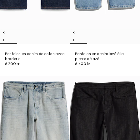
Pantalon en denim de coton avec
Pantalon en denim lavé à la
broderie
pierre délavé
6.200 kr.
6.400 kr.
Nouveautés