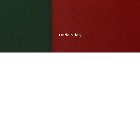
Made in Italy
Geprägt von der italienischen Wesensart verleiht Gucci seiner ganz 
eigenen Ästhetik Ausdruck – so auch in der neuen Kampagne mit 
Markenbotschafter und Tennischampion Jannik Sinner, dessen Identität 
ebenso unverwechselbar ist.