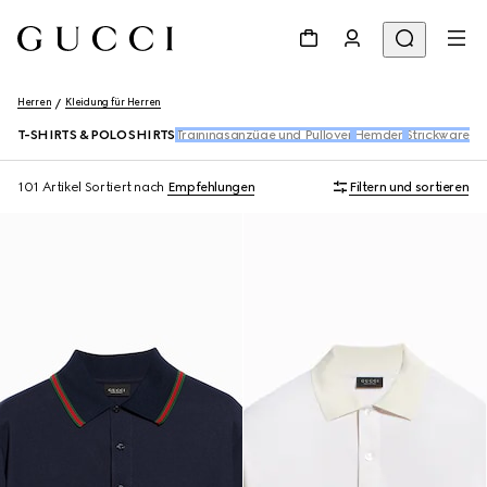
Herren
Kleidung für Herren
T-SHIRTS & POLO SHIRTS
Trainingsanzüge und Pullover
Hemden
Strickwaren
D
101 Artikel
Sortiert nach
Empfehlungen
Filtern und sortieren