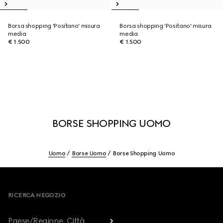
Borsa shopping 'Positano' misura
Borsa shopping 'Positano' misura
media
media
€ 1.500
€ 1.500
BORSE SHOPPING UOMO
Uomo
Borse Uomo
Borse Shopping Uomo
Footer
RICERCA NEGOZIO
Paese/Regione, Città