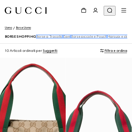
Uomo
Borse Uomo
BORSE SHOPPING
Borse a Tracolla
Zaini
Borse piccole e Pouch
Marsupi e slin
10 Articoli
ordinati per
Suggeriti
Filtra e ordina