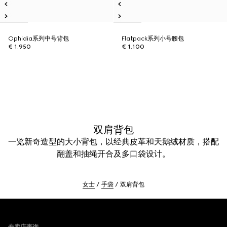
Ophidia系列中号背包
Flatpack系列小号腰包
€ 1.950
€ 1.100
双肩背包
一览新奇造型的大小背包，以经典皮革和天鹅绒材质，搭配
翻盖和抽绳开合及多口袋设计。
女士
手袋
双肩背包
Footer