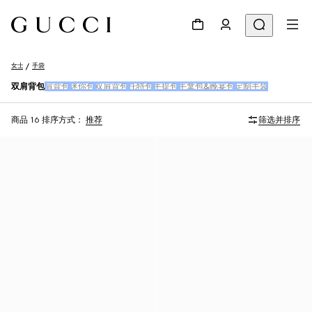
女士
手袋
双肩背包
肩背包
迷你包
双肩背包
托特包
手提包
手拿包&晚宴包
定制手袋
商品 16
排序方式：
推荐
筛选并排序