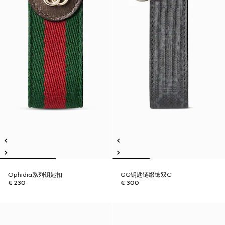
Ophidia系列钥匙扣
GG钥匙链缀饰双G
€ 230
€ 300