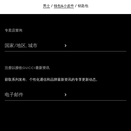
男士
钱包&小皮件
钥匙包
Footer
专卖店查询
国家/地区, 城市
注册以接收GUCCI最新资讯
获取系列发布、个性化通信和品牌最新资讯的专享更新动态。
电子邮件