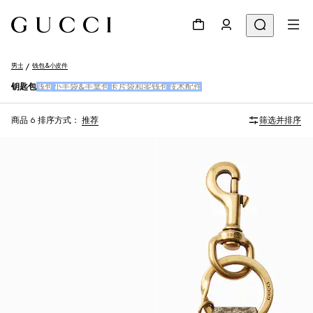
男士
钱包&小皮件
钥匙包
钱包
小手袋&手拿包
卡片袋和零钱包
技术配件
商品 6
排序方式：
推荐
筛选并排序