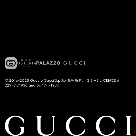
© 2016-2025 Guccio Gucci S.p.A.- 版权所有。 G SIAE LICENCE #
2294/I/1936 and 5647/I/1936