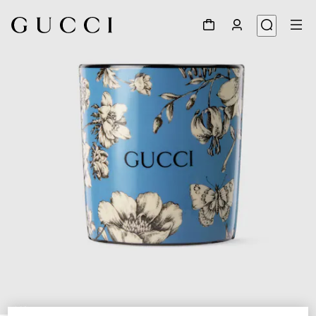
1
/
4