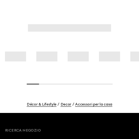
Décor & Lifestyle
Decor
Accessori per la casa
Footer
RICERCA NEGOZIO