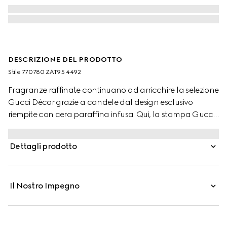
DESCRIZIONE DEL PRODOTTO
Stile ‎770780 ZAT95 4492
Fragranze raffinate continuano ad arricchire la selezione
Gucci Décor grazie a candele dal design esclusivo
riempite con cera paraffina infusa. Qui, la stampa Gucci
Flora Sketch decora una candela dalla fragranza
Inventum. Il motivo blu e avorio impreziosisce una
Dettagli prodotto
selezione di articoli, in cui la stampa ispirata alla natura
appare come schizzo disegnato a mano.
Il Nostro Impegno