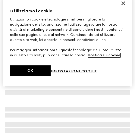
Candela con stampa Gucci Flora Sketch, fragranza
Utilizziamo i cookie
Inventum
Utilizziamo i cookie e tecnologie simili per migliorare la
€ 420
navigazione del sito, analizzarne l'utilizzo, agevolare la nostra
Variante
blu e avorio
attività di marketing e consentirle di condividere i nostri contenuti
nelle sue pagine di social network. Continuando ad utilizzare
questo sito web, lei accetta le presenti condizioni d'uso.
Per maggiori informazioni su queste tecnologie e sul loro utilizzo
in questo sito web, può consultare la nostra
Politica sui cookie
.
OK
IMPOSTAZIONI COOKIE