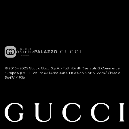
© 2016 - 2025 Guccio Gucci S.p.A. - Tutti i Diritti Riservati. G Commerce
Europe S.p.A. - IT VAT nr 05142860484. LICENZA SIAE N. 2294/I/1936 e
5647/I/1936