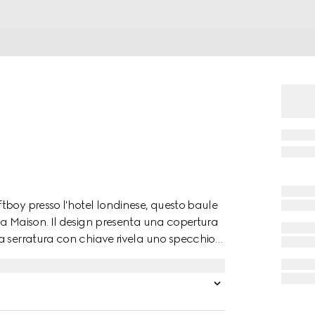
tboy presso l'hotel londinese, questo baule
la Maison. Il design presenta una copertura
a serratura con chiave rivela uno specchio
sere personalizzato per contenere gioielli e
pleto di quattro ruote retrattili.