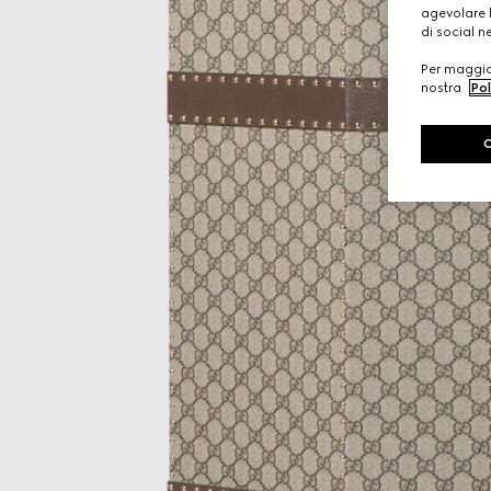
agevolare l
di social n
Per maggior
nostra
Pol