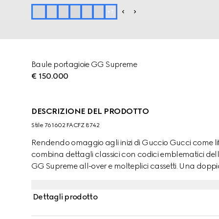
+
7
Baule portagioie GG Supreme
€ 150.000
DESCRIZIONE DEL PRODOTTO
Stile ‎761602 FACFZ 8742
Rendendo omaggio agli inizi di Guccio Gucci come lif
combina dettagli classici con codici emblematici del
GG Supreme all-over e molteplici cassetti. Una doppi
pieghevole nella parte superiore. Ogni cassetto può es
orologi, secondo le esigenze del cliente. Il design è com
Dettagli prodotto