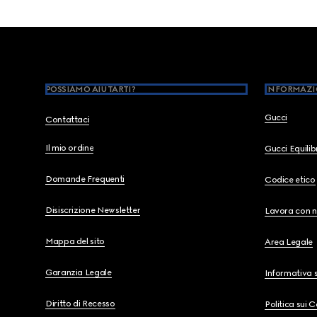
Footer
POSSIAMO AIUTARTI?
INFORMAZI
Gucci
Contattaci
Il mio ordine
Gucci Equili
Domande Frequenti
Codice etico
Disiscrizione Newsletter
Lavora con n
Mappa del sito
Area Legale
Garanzia Legale
Informativa s
Diritto di Recesso
Politica sui 