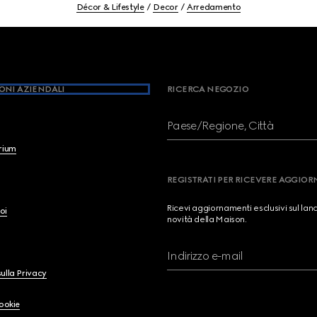
Décor & Lifestyle
Decor
Arredamento
ONI AZIENDALI
RICERCA NEGOZIO
Paese/Regione, Città
brium
REGISTRATI PER RICEVERE AGGIO
Ricevi aggiornamenti esclusivi sul lan
oi
novità della Maison.
Indirizzo e-mail
ulla Privacy
Cookie