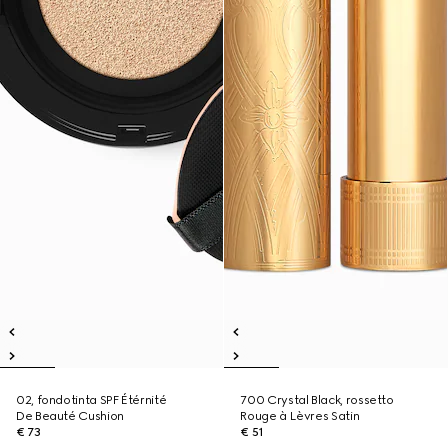
02, fondotinta SPF Étérnité
700 Crystal Black, rossetto
De Beauté Cushion
Rouge à Lèvres Satin
€ 73
€ 51