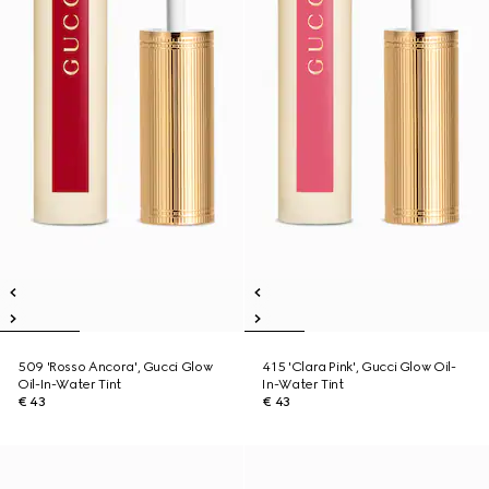
509 'Rosso Ancora', Gucci Glow
415 'Clara Pink', Gucci Glow Oil-
Oil-In-Water Tint
In-Water Tint
€ 43
€ 43