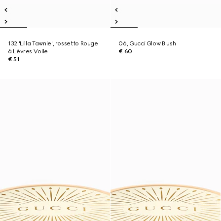
132 'Lilla Tawnie', rossetto Rouge
06, Gucci Glow Blush
à Lèvres Voile
€ 60
€ 51