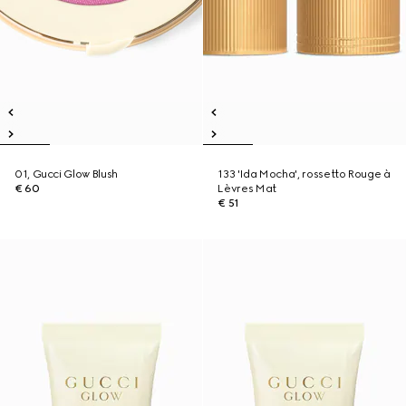
01, Gucci Glow Blush
133 'Ida Mocha', rossetto Rouge à
€ 60
Lèvres Mat
€ 51