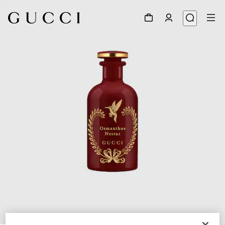
1
/
2