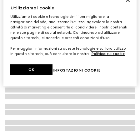
Utilizziamo i cookie
The Alchemist's Garden, Osmanthus Nectar, 100ml, Eau
De Parfum
Utilizziamo i cookie e tecnologie simili per migliorare la
navigazione del sito, analizzarne l'utilizzo, agevolare la nostra
€ 345
attività di marketing e consentirle di condividere i nostri contenuti
nelle sue pagine di social network. Continuando ad utilizzare
questo sito web, lei accetta le presenti condizioni d'uso.
Per maggiori informazioni su queste tecnologie e sul loro utilizzo
in questo sito web, può consultare la nostra
Politica sui cookie
.
OK
IMPOSTAZIONI COOKIE