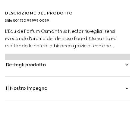
DESCRIZIONE DEL PRODOTTO
Stile ‎801720 99999 0099
L'Eau de Parfum Osmanthus Nectar risveglia i sensi
evocando l'aroma del delizioso fiore di Osmanto ed
esaltando le note di albicocca grazie a tecniche
innovative. Questa delicata nota floreale è arricchita
dall'Olio Essenziale di Sandalo, creando una base
Dettagli prodotto
cremosa e legnosa con un tocco secco speziato che
aggiunge profondità alla fragranza.
Il Nostro Impegno