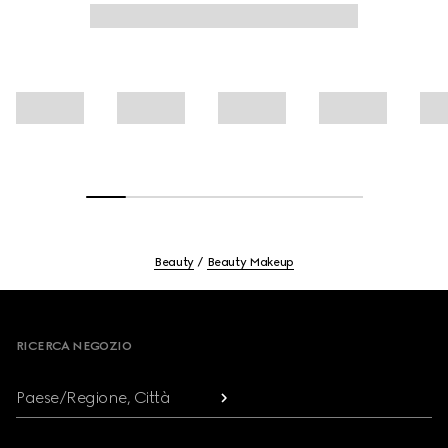
Beauty
Beauty Makeup
Footer
RICERCA NEGOZIO
Paese/Regione, Città