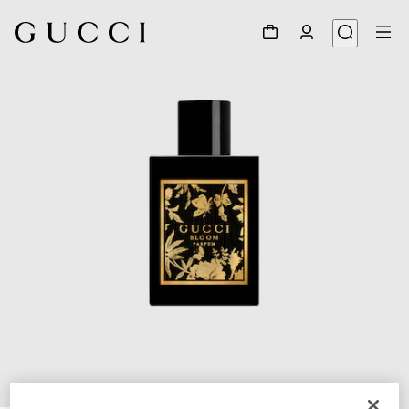
1
/
2