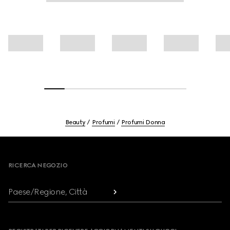
Beauty
Profumi
Profumi Donna
Footer
RICERCA NEGOZIO
Paese/Regione, Città