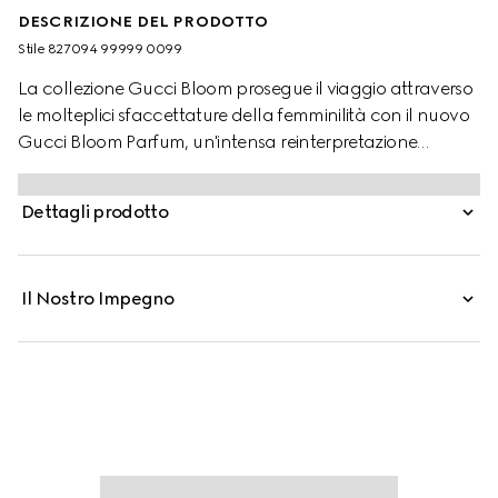
DESCRIZIONE DEL PRODOTTO
Stile ‎827094 99999 0099
La collezione Gucci Bloom prosegue il viaggio attraverso
le molteplici sfaccettature della femminilità con il nuovo
Gucci Bloom Parfum, un'intensa reinterpretazione
dell'emblematico Accordo Bloom. In questa creazione,
Gelsomino Corallo e Tuberosa si intrecciano, evocando
Dettagli prodotto
una sensualità elegante e senza tempo. Dal cuore della
composizione affiora un nuovo accento ambrato, reso
vibrante dall'estratto di Balsamo del Perù e arricchito da
Il Nostro Impegno
note di Vaniglia. L'incontro di questi elementi crea un
perfetto equilibrio tra dolcezza cremosa e accenti
speziati-legnosi, esaltando le sfumature gourmand e
solari della fragranza.