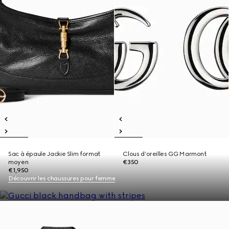
Sac à épaule Jackie Slim format
Clous d’oreilles GG Marmont
moyen
€350
€1,950
Découvrir les chaussures pour femme