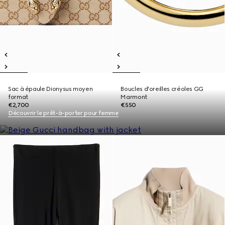
Sac à épaule Dionysus moyen
Boucles d'oreilles créoles GG
format
Marmont
€2,700
€550
Découvrir le prêt-à-porter pour femme