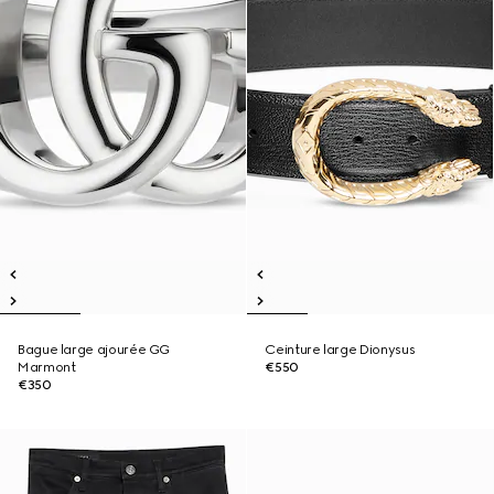
Bague large ajourée GG
Ceinture large Dionysus
Marmont
€550
€350