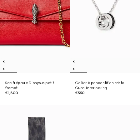
Sac à épaule Dionysus petit
Collier à pendentif en cristal
format
Gucci Interlocking
€1,800
€550