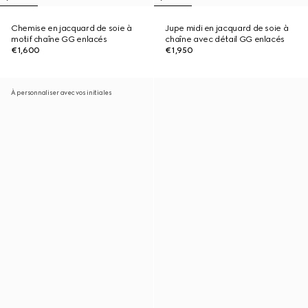
Chemise en jacquard de soie à
Jupe midi en jacquard de soie à
motif chaîne GG enlacés
chaîne avec détail GG enlacés
€1,600
€1,950
À personnaliser avec vos initiales