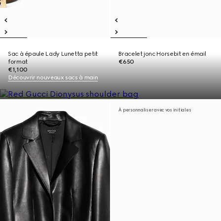
Sac à épaule Lady Lunetta petit
Bracelet jonc Horsebit en émail
format
€650
€1,100
Découvrir nouveaux sacs à main
À personnaliser avec vos initiales