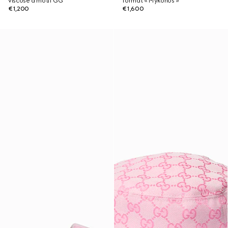
viscose à motif GG
format « Mykonos »
€1,200
€1,600