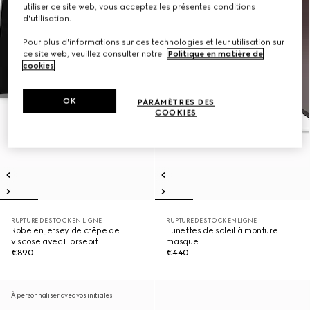
utiliser ce site web, vous acceptez les présentes conditions
d'utilisation.
Pour plus d'informations sur ces technologies et leur utilisation sur
ce site web, veuillez consulter notre
Politique en matière de
cookies
.
OK
PARAMÈTRES DES
COOKIES
RUPTURE DE STOCK EN LIGNE
RUPTURE DE STOCK EN LIGNE
Robe en jersey de crêpe de
Lunettes de soleil à monture
viscose avec Horsebit
masque
€890
€440
À personnaliser avec vos initiales