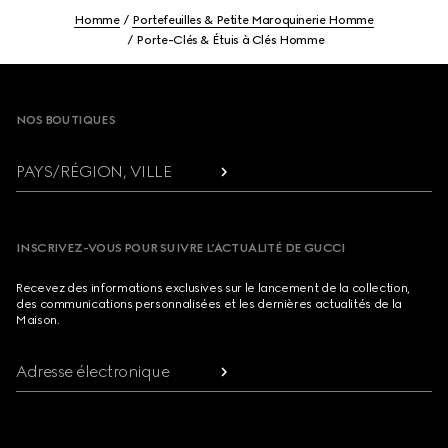
Homme
Portefeuilles & Petite Maroquinerie Homme
Porte-Clés & Étuis à Clés Homme
Footer
NOS BOUTIQUES
PAYS/RÉGION, VILLE
INSCRIVEZ-VOUS POUR SUIVRE L’ACTUALITÉ DE GUCCI
Recevez des informations exclusives sur le lancement de la collection,
des communications personnalisées et les dernières actualités de la
Maison.
Adresse électronique