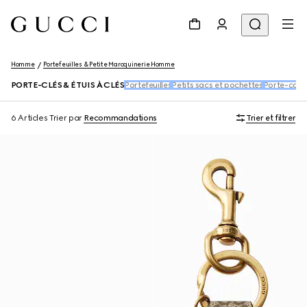
Homme
Portefeuilles & Petite Maroquinerie Homme
PORTE-CLÉS & ÉTUIS À CLÉS
Portefeuilles
Petits sacs et pochettes
Porte-cart
6 Articles
Trier par
Recommandations
Trier et filtrer