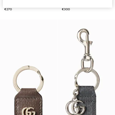
Étui à clés à finitions grises
Porte-clés Ophidia
€270
€300