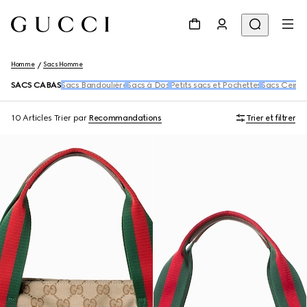
Homme
Sacs Homme
SACS CABAS
Sacs Bandoulière
Sacs à Dos
Petits sacs et Pochettes
Sacs Ceintu
10 Articles
Trier par
Recommandations
Trier et filtrer