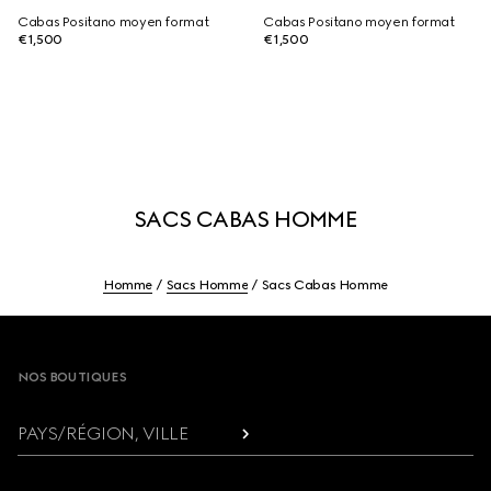
Cabas Positano moyen format
Cabas Positano moyen format
€1,500
€1,500
SACS CABAS HOMME
Homme
Sacs Homme
Sacs Cabas Homme
Footer
NOS BOUTIQUES
PAYS/RÉGION, VILLE