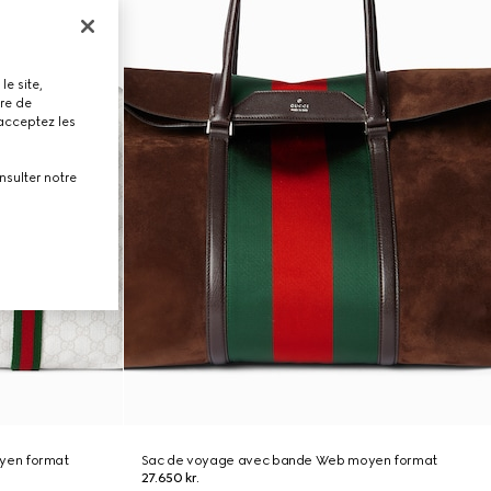
le site,
tre de
 acceptez les
nsulter notre
yen format
Sac de voyage avec bande Web moyen format
27.650 kr.