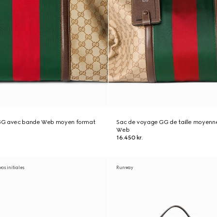
GG avec bande Web moyen format
Sac de voyage GG de taille moyenn
Web
16.450 kr.
os initiales
Runway