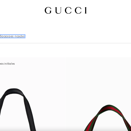
Bagages rigides
os initiales