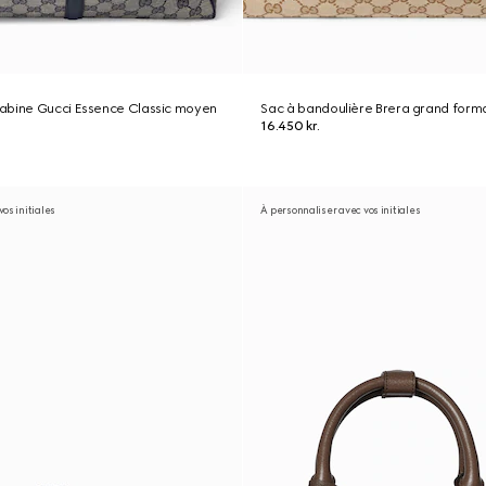
abine Gucci Essence Classic moyen
Sac à bandoulière Brera grand form
16.450 kr.
os initiales
À personnaliser avec vos initiales