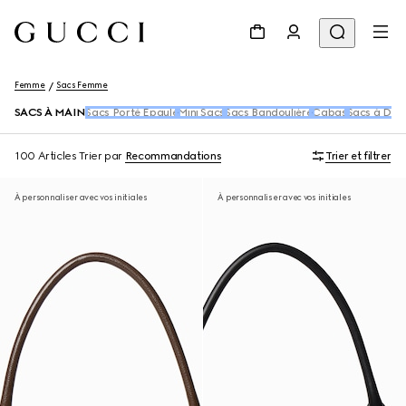
Femme
Sacs Femme
SACS À MAIN
Sacs Porté Épaule
Mini Sacs
Sacs Bandoulière
Cabas
Sacs à Dos 
100 Articles
Trier par
Recommandations
Trier et filtrer
À personnaliser avec vos initiales
À personnaliser avec vos initiales