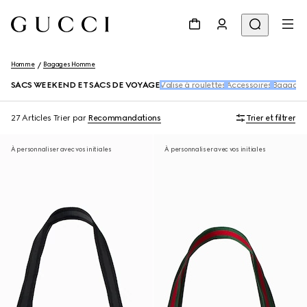
Homme
Bagages Homme
SACS WEEKEND ET SACS DE VOYAGE
Valise à roulettes
Accessoires
Bagages 
27 Articles
Trier par
Recommandations
Trier et filtrer
À personnaliser avec vos initiales
À personnaliser avec vos initiales