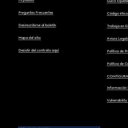
Mi pedido
Gucci Equili
Preguntas Frecuentes
Código ético
Desinscribirse al boletín
Trabaja en G
Mapa del sitio
Avisos Legal
Desistir del contrato aquí
Política de P
Política de C
CONFIGURA
Información 
Vulnerability