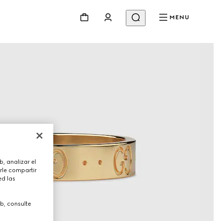
MENU
, analizar el
rle compartir
ed las
b, consulte