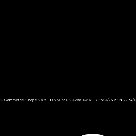
s. G Commerce Europe S.p.A. - IT VAT nr 05142860484. LICENCIA SIAE N. 2294/I