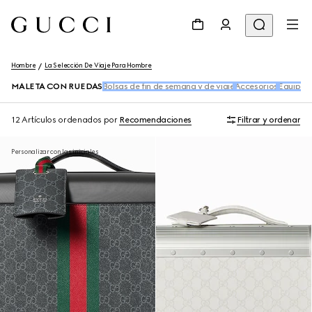
Hombre
La Selección De Viaje Para Hombre
MALETA CON RUEDAS
Bolsas de fin de semana y de viaje
Accesorios
Equipaje
12 Artículos
ordenados por
Recomendaciones
Filtrar y ordenar
Personalizar con las iniciales