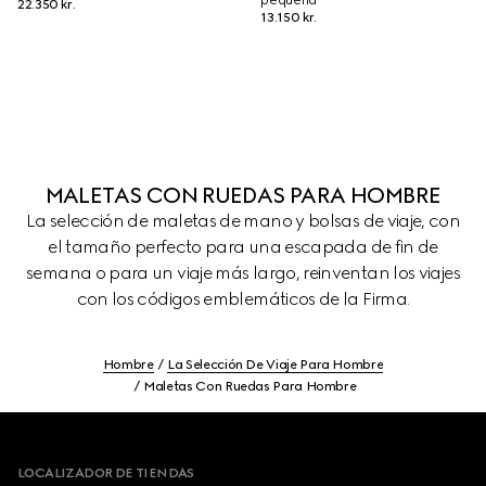
pequeña
22.350 kr.
13.150 kr.
MALETAS CON RUEDAS PARA HOMBRE
La selección de maletas de mano y bolsas de viaje, con
el tamaño perfecto para una escapada de fin de
semana o para un viaje más largo, reinventan los viajes
con los códigos emblemáticos de la Firma.
Hombre
La Selección De Viaje Para Hombre
Maletas Con Ruedas Para Hombre
Footer
LOCALIZADOR DE TIENDAS