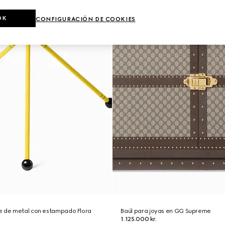
OK
CONFIGURACIÓN DE COOKIES
e de metal con estampado Flora
Baúl para joyas en GG Supreme
1.125.000 kr.