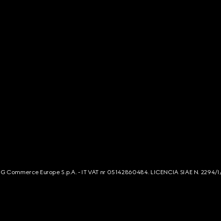
s. G Commerce Europe S.p.A. - IT VAT nr 05142860484. LICENCIA SIAE N. 2294/I