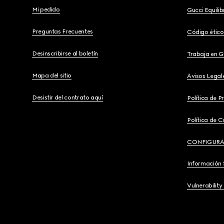
Mi pedido
Gucci Equili
Preguntas Frecuentes
Código ético
Desinscribirse al boletín
Trabaja en G
Mapa del sitio
Avisos Legal
Desistir del contrato aquí
Política de P
Política de C
CONFIGURA
Información 
Vulnerability