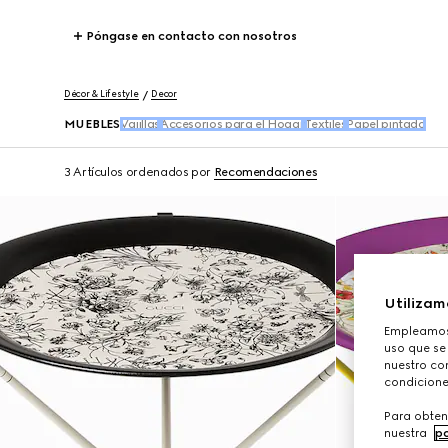
Póngase en contacto con nosotros
Décor & Lifestyle
Decor
MUEBLES
Vajillas
Accesorios para el Hogar
Textiles
Papel pintado
3 Artículos
ordenados por
Recomendaciones
Utilizam
Empleamos 
uso que se
nuestro con
condicione
Para obten
nuestra
po