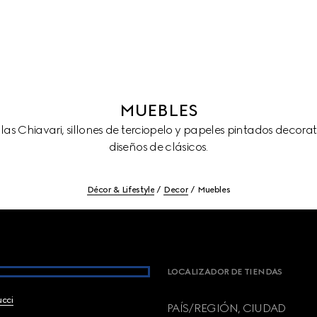
MUEBLES
llas Chiavari, sillones de terciopelo y papeles pintados decora
diseños de clásicos.
Décor & Lifestyle
Decor
Muebles
LOCALIZADOR DE TIENDAS
ucci
PAÍS/REGIÓN, CIUDAD