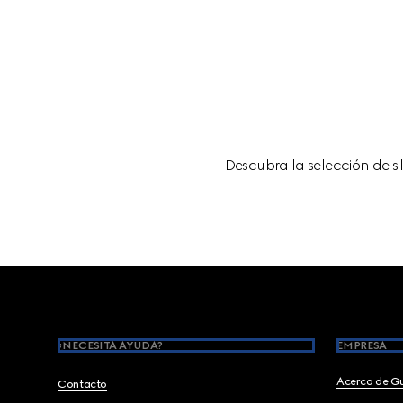
Descubra la selección de si
Footer
¿NECESITA AYUDA?
EMPRESA
Acerca de G
Contacto