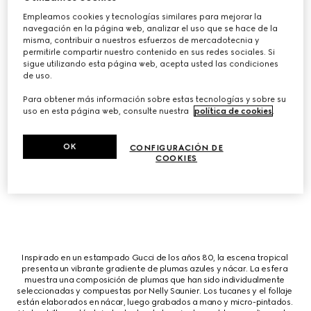
ónix y decorada con piedras preciosas incluyendo ópalo rosa, jaspe rojo 
sangre y nácar. La caja destaca criaturas en miniatura elaboradas en 
Empleamos cookies y tecnologías similares para mejorar la
oro blanco y terminadas con grabado y micropintura. Tanto la caja como 
navegación en la página web, analizar el uso que se hace de la
el tourbillon están engastados en diamantes para un toque brillante.
misma, contribuir a nuestros esfuerzos de mercadotecnia y
permitirle compartir nuestro contenido en sus redes sociales. Si
sigue utilizando esta página web, acepta usted las condiciones
de uso.
Para obtener más información sobre estas tecnologías y sobre su
uso en esta página web, consulte nuestra
política de cookies
.
Inspirado en un pañuelo de seda de archivo de los años 80, un diseño de 
grúa cobra vida con exquisita artesanía de plumas de la reconocida 
artista de plumas Nelly Saunier. Cada pluma es elegida individualmente 
por su tono, textura y calidad reflectante. La composición se completa 
OK
CONFIGURACIÓN DE
con diamantes, nácar y flores grabadas individualmente. También 
COOKIES
elaborado en nácar, cada flor es micro-pintada a mano. Un tourbillon 
alimenta la pieza.
Inspirado en un estampado Gucci de los años 80, la escena tropical 
presenta un vibrante gradiente de plumas azules y nácar. La esfera 
muestra una composición de plumas que han sido individualmente 
seleccionadas y compuestas por Nelly Saunier. Los tucanes y el follaje 
están elaborados en nácar, luego grabados a mano y micro-pintados. 