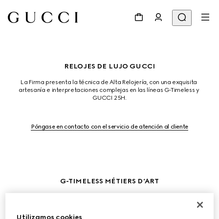
RELOJES DE LUJO GUCCI
La Firma presenta la técnica de Alta Relojería, con una exquisita 
artesanía e interpretaciones complejas en las líneas G-Timeless y 
GUCCI 25H.
Póngase en contacto con el servicio de atención al cliente
G-TIMELESS MÉTIERS D’ART
El estampado Flora, originalmente creado por Vittorio Accornero en 
1966, se reinterpreta a través de micropintura, grabado a mano y 
piedras. La esfera de oro blanco está intrincadamente engastada con 
Utilizamos cookies