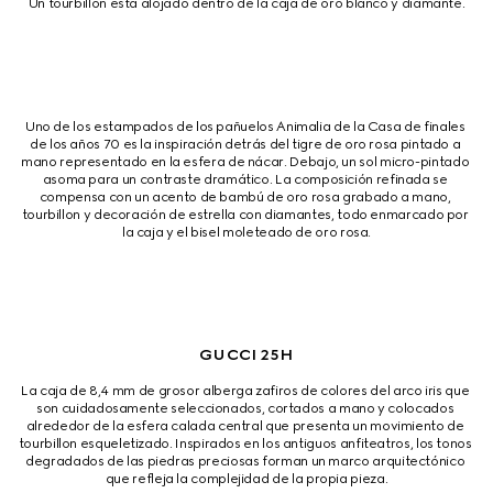
Un tourbillon está alojado dentro de la caja de oro blanco y diamante.
Uno de los estampados de los pañuelos Animalia de la Casa de finales 
de los años 70 es la inspiración detrás del tigre de oro rosa pintado a 
mano representado en la esfera de nácar. Debajo, un sol micro-pintado 
asoma para un contraste dramático. La composición refinada se 
compensa con un acento de bambú de oro rosa grabado a mano, 
tourbillon y decoración de estrella con diamantes, todo enmarcado por 
la caja y el bisel moleteado de oro rosa.
GUCCI 25H
La caja de 8,4 mm de grosor alberga zafiros de colores del arco iris que 
son cuidadosamente seleccionados, cortados a mano y colocados 
alrededor de la esfera calada central que presenta un movimiento de 
tourbillon esqueletizado. Inspirados en los antiguos anfiteatros, los tonos 
degradados de las piedras preciosas forman un marco arquitectónico 
que refleja la complejidad de la propia pieza.