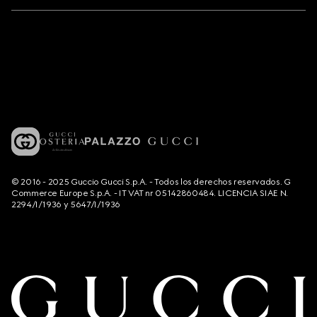
© 2016 - 2025 Guccio Gucci S.p.A. - Todos los derechos reservados. G
Commerce Europe S.p.A. - IT VAT nr 05142860484. LICENCIA SIAE N.
2294/I/1936 y 5647/I/1936