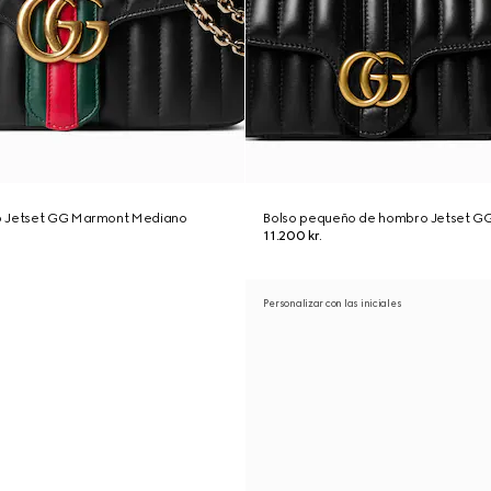
o Jetset GG Marmont Mediano
Bolso pequeño de hombro Jetset G
11.200 kr.
Personalizar con las iniciales