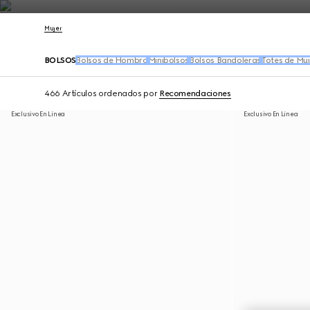
Póngase en contacto con nosotros
Mujer
BOLSOS
Bolsos de Hombro
Minibolsos
Bolsos Bandoleras
Totes de Muj
466 Artículos
ordenados por
Recomendaciones
Exclusivo En Línea
Exclusivo En Línea