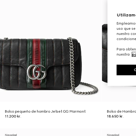
Utilizam
Empleamos 
uso que se
nuestro con
condicione
Para obten
nuestra
po
Bolso pequeño de hombro Jetset GG Marmont
Bolso de Hombr
11.200 kr.
18.650 kr.
Novedad
Novedad