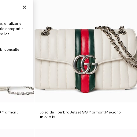
, analizar el
rle compartir
ed las
b, consulte
G Marmont
Bolso de Hombro Jetset GG Marmont Mediano
18.650 kr.