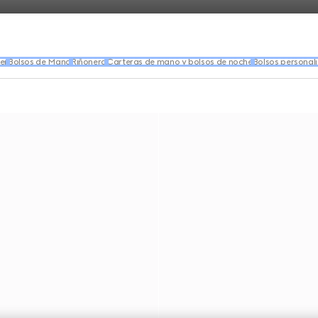
er
Bolsos de Mano
Riñonera
Carteras de mano y bolsos de noche
Bolsos personal