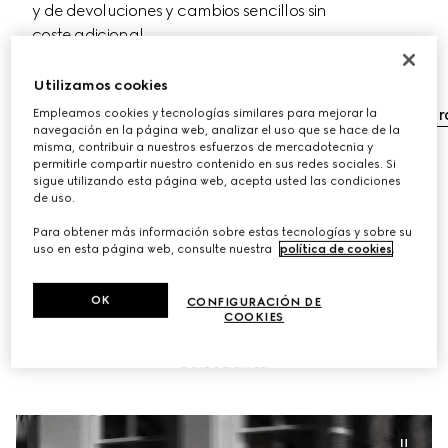
y de devoluciones y cambios sencillos sin 
coste adicional.
Utilizamos cookies
Envío gratuito
Cambios y devoluciones gratuitos
Regist
Empleamos cookies y tecnologías similares para mejorar la
navegación en la página web, analizar el uso que se hace de la
misma, contribuir a nuestros esfuerzos de mercadotecnia y
permitirle compartir nuestro contenido en sus redes sociales. Si
sigue utilizando esta página web, acepta usted las condiciones
de uso.
Para obtener más información sobre estas tecnologías y sobre su
CONCIERTE UNA CITA
uso en esta página web, consulte nuestra
política de cookies
.
Una experiencia personalizada solo para miembros de 
OK
CONFIGURACIÓN DE
MY GUCCI en la que puede pedir consejo sobre estilismo, 
COOKIES
regalos y lo que necesite, además de descubrir las 
colecciones.