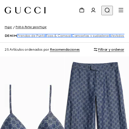
Mujer
Prêt-à-Porter para Mujer
DENIM
Prendas de Punto
Tops & Camisas
Camisetas y sudaderas
Vestidos y
25 Artículos
ordenados por
Recomendaciones
Filtrar y ordenar