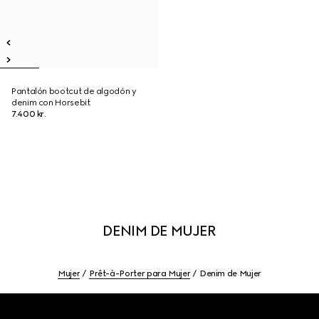
Pantalón bootcut de algodón y
denim con Horsebit
7.400 kr.
DENIM DE MUJER
Mujer
Prêt-à-Porter para Mujer
Denim de Mujer
Footer