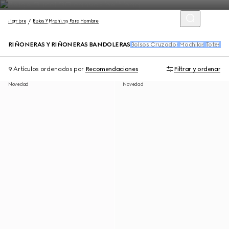
Hombre
Bolos Y Mochilas Para Hombre
RIÑONERAS Y RIÑONERAS BANDOLERAS
Bolsos Cruzados
Mochilas
Totes
Bo
9 Artículos
ordenados por
Recomendaciones
Filtrar y ordenar
Novedad
Novedad