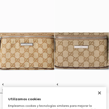
Utilizamos cookies
'Flatpack' riñonera grande
Flatpack riñonera pequeña
9.350 kr.
8.250 kr.
Empleamos cookies y tecnologías similares para mejorar la