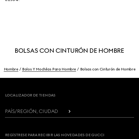
BOLSAS CON CINTURÓN DE HOMBRE
Hombre
Bolos Y Mochilas Para Hombre
Bolsas con Cinturón de Hombre
Footer
LOCALIZADOR DE TIENDAS
PAÍS/REGIÓN, CIUDAD
REGÍSTRESE PARA RECIBIR LAS NOVEDADES DE GUCCI