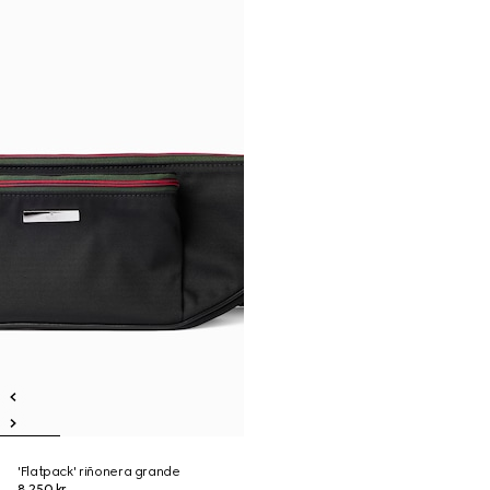
'Flatpack' riñonera grande
8.250 kr.