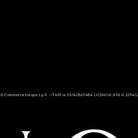
s. G Commerce Europe S.p.A. - IT VAT nr 05142860484. LICENCIA SIAE N. 2294/I