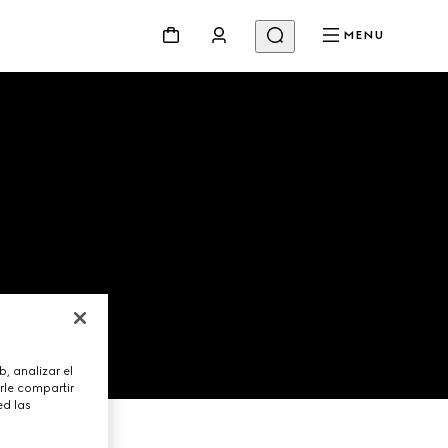
MENU
S
, analizar el
rle compartir
ed las