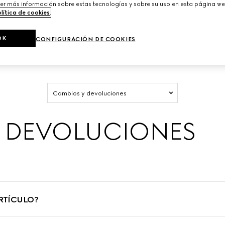
er más información sobre estas tecnologías y sobre su uso en esta página we
lítica de cookies
.
UCIONES
INFORMACIÓN DEL PRODUCTO
PEDIDOS Y PAGO
OK
CONFIGURACIÓN DE COOKIES
ENIMIENTO Y REPARACIÓN
SOSTENIBILIDAD
CUENTA MY G
Cambios y devoluciones
Y DEVOLUCIONES
RTÍCULO?