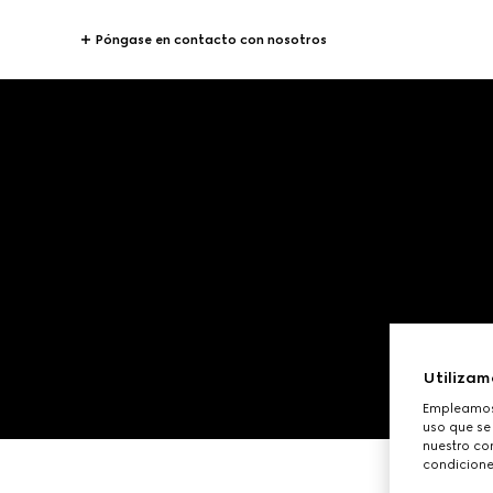
Póngase en contacto con nosotros
Utilizam
Empleamos 
uso que se
nuestro con
condicione