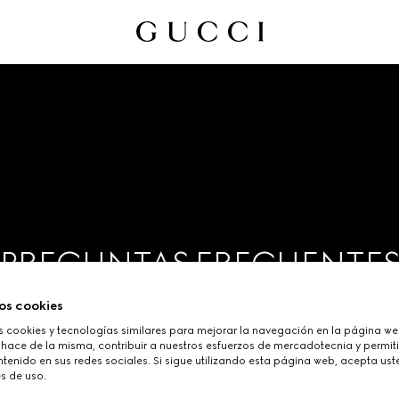
PREGUNTAS FRECUENTE
os cookies
cookies y tecnologías similares para mejorar la navegación en la página web
 hace de la misma, contribuir a nuestros esfuerzos de mercadotecnia y permiti
tenido en sus redes sociales. Si sigue utilizando esta página web, acepta ust
s de uso.