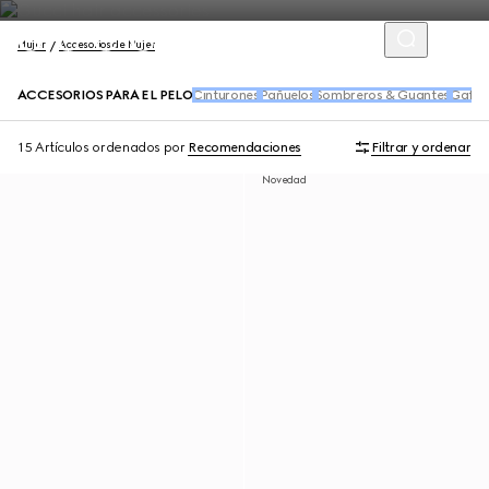
Mujer
Accesorios de Mujer
ACCESORIOS PARA EL PELO
Cinturones
Pañuelos
Sombreros & Guantes
Gafas
15 Artículos
ordenados por
Recomendaciones
Filtrar y ordenar
Novedad