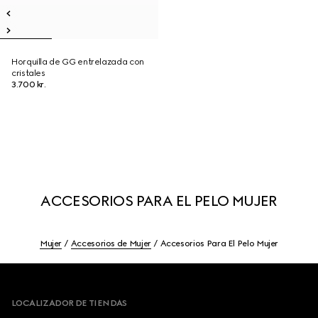
Horquilla de GG entrelazada con
cristales
3.700 kr.
ACCESORIOS PARA EL PELO MUJER
Mujer
Accesorios de Mujer
Accesorios Para El Pelo Mujer
Footer
LOCALIZADOR DE TIENDAS