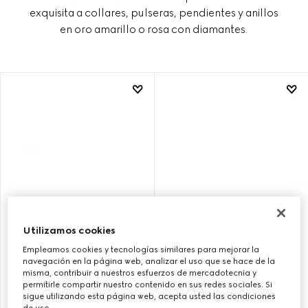
exquisita a collares, pulseras, pendientes y anillos
en oro amarillo o rosa con diamantes.
Utilizamos cookies
Empleamos cookies y tecnologías similares para mejorar la
ANILLO GUCCI HORSEBIT DE
PENDIENTES TUERCA GUCCI
navegación en la página web, analizar el uso que se hace de la
18 CT CON DIAMANTES
HORSEBIT DIAMANTE ORO
misma, contribuir a nuestros esfuerzos de mercadotecnia y
18K
permitirle compartir nuestro contenido en sus redes sociales. Si
sigue utilizando esta página web, acepta usted las condiciones
de uso.