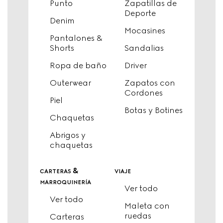
Punto
Zapatillas de
Deporte
Denim
Mocasines
Pantalones &
Shorts
Sandalias
Ropa de baño
Driver
Outerwear
Zapatos con
Cordones
Piel
Botas y Botines
Chaquetas
Abrigos y
chaquetas
carteras &
viaje
marroquinería
Ver todo
Ver todo
Maleta con
ruedas
Carteras