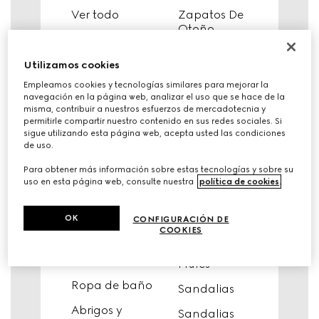
Ver todo
Zapatos De
Otoño
Prendas de
Punto
Zapatillas de
Utilizamos cookies
Deporte
Tops &
Empleamos cookies y tecnologías similares para mejorar la
Camisas
Ver todo
navegación en la página web, analizar el uso que se hace de la
misma, contribuir a nuestros esfuerzos de mercadotecnia y
Camisetas y
Zapatos De
permitirle compartir nuestro contenido en sus redes sociales. Si
Sudaderas
Otoño
sigue utilizando esta página web, acepta usted las condiciones
de uso.
Vestidos y
Zapatillas de
Para obtener más información sobre estas tecnologías y sobre su
Monos
Deporte
uso en esta página web, consulte nuestra
política de cookies
.
Pantalones &
Mocasines y
Shorts
Diseños con
OK
CONFIGURACIÓN DE
cordones
COOKIES
Denim
Zapatillas y
Faldas
Mules
Ropa de baño
Sandalias
Abrigos y
Sandalias