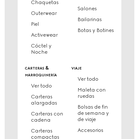
Chaquetas
Salones
Outerwear
Bailarinas
Piel
Botas y Botines
Activewear
Cóctel y
Noche
carteras &
viaje
marroquinería
Ver todo
Ver todo
Maleta con
ruedas
Carteras
alargadas
Bolsas de fin
de semana y
Carteras con
de viaje
cadena
Accesorios
Carteras
compactas